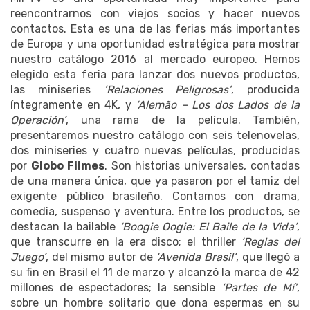
reencontrarnos con viejos socios y hacer nuevos
contactos. Esta es una de las ferias más importantes
de Europa y una oportunidad estratégica para mostrar
nuestro catálogo 2016 al mercado europeo. Hemos
elegido esta feria para lanzar dos nuevos productos,
las miniseries
‘Relaciones Peligrosas’
, producida
íntegramente en 4K, y
‘Alemão – Los dos Lados de la
Operación’
, una rama de la película. También,
presentaremos nuestro catálogo con seis telenovelas,
dos miniseries y cuatro nuevas películas, producidas
por
Globo Filmes
. Son historias universales, contadas
de una manera única, que ya pasaron por el tamiz del
exigente público brasileño. Contamos con drama,
comedia, suspenso y aventura. Entre los productos, se
destacan la bailable
‘Boogie Oogie: El Baile de la Vida’
,
que transcurre en la era disco; el thriller
‘Reglas del
Juego’
, del mismo autor de
‘Avenida Brasil’
, que llegó a
su fin en Brasil el 11 de marzo y alcanzó la marca de 42
millones de espectadores; la sensible
‘Partes de Mí’
,
sobre un hombre solitario que dona espermas en su