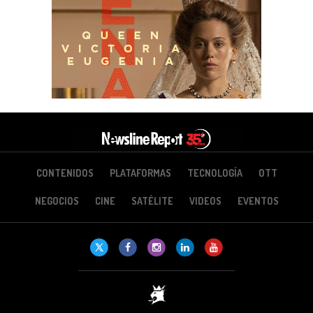
CONTENIDOS
PLATAFORMAS
TECNOLOGÍA
OTT
NEGOCIOS
CINE
SATÉLITE
VIDEOS
EVENTOS