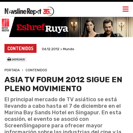
Togg
navi
CONTENIDOS
06.12.2012 > Mundo
IMPRIMIR
PORTADA
CONTENIDOS
ASIA TV FORUM 2012 SIGUE EN
PLENO MOVIMIENTO
El principal mercado de TV asiático se está
llevando a cabo hasta el 7 de diciembre en el
Marina Bay Sands Hotel en Singapur. En esta
ocasión, el evento se asoció con
ScreenSingapore para ofrecer mayor
información sobre las industrias del cine y la