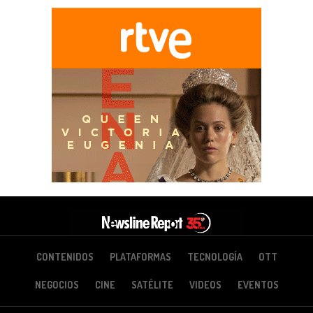
CONTENIDOS
PLATAFORMAS
TECNOLOGÍA
OTT
NEGOCIOS
CINE
SATÉLITE
VIDEOS
EVENTOS