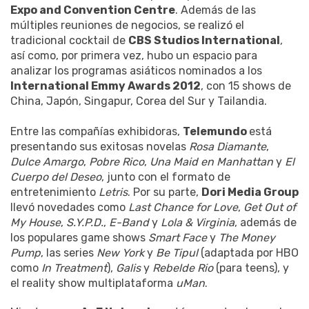
Expo and Convention Centre
. Además de las
múltiples reuniones de negocios, se realizó el
tradicional cocktail de
CBS Studios International
,
así como, por primera vez, hubo un espacio para
analizar los programas asiáticos nominados a los
International Emmy Awards 2012
, con 15 shows de
China, Japón, Singapur, Corea del Sur y Tailandia.
Entre las compañías exhibidoras,
Telemundo
está
presentando sus exitosas novelas
Rosa Diamante
,
Dulce Amargo
,
Pobre Rico
,
Una Maid en Manhattan
y
El
Cuerpo del Deseo
, junto con el formato de
entretenimiento
Letris
. Por su parte,
Dori Media Group
llevó novedades como
Last Chance for Love
,
Get Out of
My House
,
S.Y.P.D.
,
E-Band
y
Lola & Virginia
, además de
los populares game shows
Smart Face
y
The Money
Pump
, las series
New York
y
Be Tipul
(adaptada por HBO
como
In Treatment
),
Galis
y
Rebelde Rio
(para teens), y
el reality show multiplataforma
uMan
.