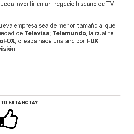
pueda invertir en un negocio hispano de TV
nueva empresa sea de menor tamaño al que
piedad de
Televisa
;
Telemundo
, la cual fe
oFOX
, creada hace una año por
FOX
isión
.
STÓ ESTA NOTA?