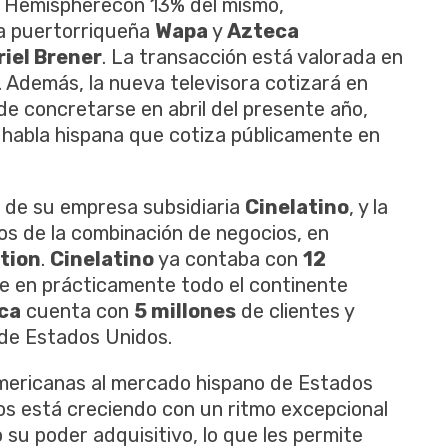
na Hemispherecon 13% del mismo,
a puertorriqueña
Wapa
y
Azteca
iel Brener
. La transacción está valorada en
. Además, la nueva televisora cotizará en
de concretarse en abril del presente año,
 habla hispana que cotiza públicamente en
s de su empresa subsidiaria
Cinelatino
, y la
nos de la combinación de negocios, en
tion
.
Cinelatino
ya contaba con
12
te en prácticamente todo el continente
ca
cuenta con
5 millones
de clientes y
 de Estados Unidos.
americanas al mercado hispano de Estados
os está creciendo con un ritmo excepcional
 su poder adquisitivo, lo que les permite