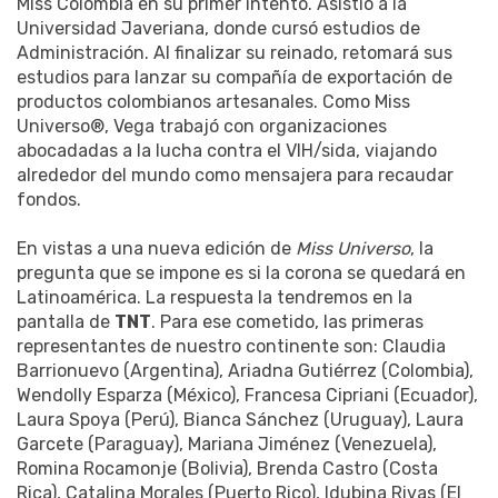
Miss Colombia en su primer intento. Asistió a la
Universidad Javeriana, donde cursó estudios de
Administración. Al finalizar su reinado, retomará sus
estudios para lanzar su compañía de exportación de
productos colombianos artesanales. Como Miss
Universo®, Vega trabajó con organizaciones
abocadadas a la lucha contra el VIH/sida, viajando
alrededor del mundo como mensajera para recaudar
fondos.
En vistas a una nueva edición de
Miss Universo
, la
pregunta que se impone es si la corona se quedará en
Latinoamérica. La respuesta la tendremos en la
pantalla de
TNT
. Para ese cometido, las primeras
representantes de nuestro continente son: Claudia
Barrionuevo (Argentina), Ariadna Gutiérrez (Colombia),
Wendolly Esparza (México), Francesa Cipriani (Ecuador),
Laura Spoya (Perú), Bianca Sánchez (Uruguay), Laura
Garcete (Paraguay), Mariana Jiménez (Venezuela),
Romina Rocamonje (Bolivia), Brenda Castro (Costa
Rica), Catalina Morales (Puerto Rico), Idubina Rivas (El