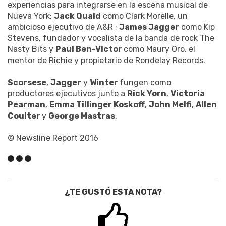
experiencias para integrarse en la escena musical de
Nueva York;
Jack Quaid
como Clark Morelle, un
ambicioso ejecutivo de A&R ;
James Jagger
como Kip
Stevens, fundador y vocalista de la banda de rock The
Nasty Bits y
Paul Ben-Victor
como Maury Oro, el
mentor de Richie y propietario de Rondelay Records.
Scorsese
,
Jagger
y
Winter
fungen como
productores ejecutivos junto a
Rick Yorn
,
Victoria
Pearman
,
Emma Tillinger Koskoff
,
John Melfi
,
Allen
Coulter
y
George Mastras
.
© Newsline Report 2016
¿TE GUSTÓ ESTA NOTA?