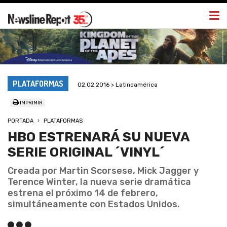
Togg
navi
PLATAFORMAS
02.02.2016 > Latinoamérica
IMPRIMIR
PORTADA
PLATAFORMAS
HBO ESTRENARÁ SU NUEVA
SERIE ORIGINAL ´VINYL´
Creada por Martin Scorsese, Mick Jagger y
Terence Winter, la nueva serie dramática
estrena el próximo 14 de febrero,
simultáneamente con Estados Unidos.