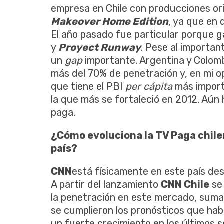
empresa en Chile con producciones or
Makeover Home Edition
, ya que en 
El año pasado fue particular porque g
y
Proyect Runway
. Pese al importa
un
gap
importante. Argentina y Colom
más del 70% de penetración y, en mi opi
que tiene el PBI
per cápita
más import
la que más se fortaleció en 2012. Aún
paga.
¿Cómo evoluciona la TV Paga chilen
país?
CNN
está físicamente en este país des
A partir del lanzamiento
CNN Chile
se
la penetración en este mercado, sumad
se cumplieron los pronósticos que ha
un fuerte crecimiento en los últimos 