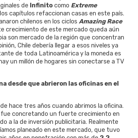
iginales de
Infinito
como
Extreme
dos capítulos refaccionan casas en este país.
anaron chilenos en los ciclos
Amazing Race
nte crecimiento de este mercado queda aún
bia son mercado de la región que concentran
nión, Chile debería llegar a esos niveles ya
ante de toda Latinoamérica y la moneda es
 hay un millón de hogares sin conectarse a TV
a desde que abrieron las oficinas en el
de hace tres años cuando abrimos la oficina.
 fue concretando un fuerte crecimiento en
o a la de inversión publicitaria. Realmente
bíamos planeado en este mercado, que tuvo
seis años en penetración con más de
2.2