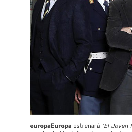
europaEuropa
estrenará
‘El Joven 