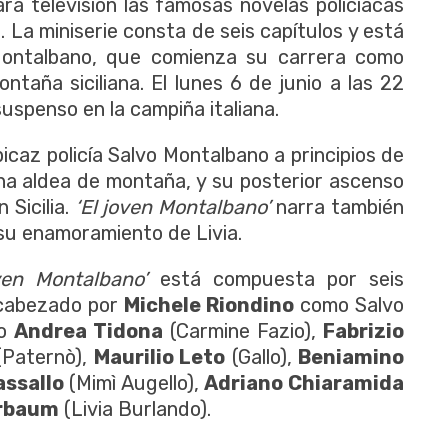
a televisión las famosas novelas policíacas
i
. La miniserie consta de seis capítulos y está
Montalbano, que comienza su carrera como
ntaña siciliana. El lunes 6 de junio a las 22
uspenso en la campiña italiana.
icaz policía Salvo Montalbano a principios de
na aldea de montaña, y su posterior ascenso
 Sicilia.
‘El joven Montalbano’
narra también
su enamoramiento de Livia.
ven Montalbano’
está compuesta por seis
ncabezado por
Michele Riondino
como Salvo
mo
Andrea Tidona
(Carmine Fazio),
Fabrizio
Paternò),
Maurilio Leto
(Gallo),
Beniamino
assallo
(Mimì Augello),
Adriano Chiaramida
erbaum
(Livia Burlando).