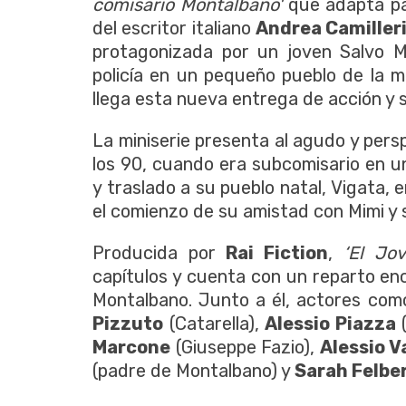
comisario Montalbano'
que adapta par
del escritor italiano
Andrea Camiller
protagonizada por un joven Salvo 
policía en un pequeño pueblo de la mo
llega esta nueva entrega de acción y s
La miniserie presenta al agudo y persp
los 90, cuando era subcomisario en u
y traslado a su pueblo natal, Vigata, en
el comienzo de su amistad con Mimi y 
Producida por
Rai Fiction
,
‘El Jo
capítulos y cuenta con un reparto e
Montalbano. Junto a él, actores co
Pizzuto
(Catarella),
Alessio Piazza
(
Marcone
(Giuseppe Fazio),
Alessio V
(padre de Montalbano) y
Sarah Felb