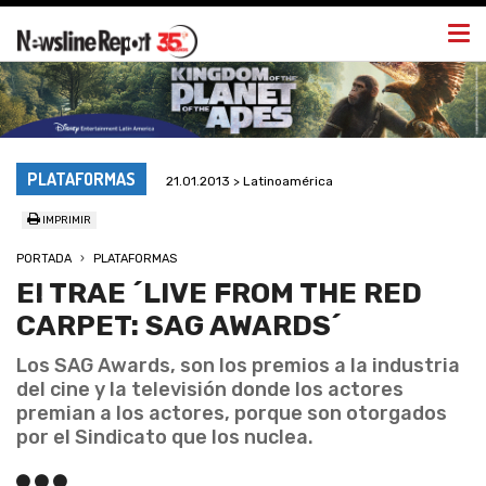
Togg
navi
PLATAFORMAS
21.01.2013 > Latinoamérica
IMPRIMIR
PORTADA
PLATAFORMAS
E! TRAE ´LIVE FROM THE RED
CARPET: SAG AWARDS´
Los SAG Awards, son los premios a la industria
del cine y la televisión donde los actores
premian a los actores, porque son otorgados
por el Sindicato que los nuclea.