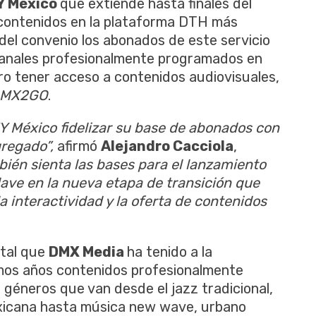
Y México
que extiende hasta finales del
e contenidos en la plataforma DTH más
 del convenio los abonados de este servicio
canales profesionalmente programados en
uro tener acceso a contenidos audiovisuales,
MX2GO
.
KY México fidelizar su base de abonados con
gregado”,
afirmó
Alejandro Cacciola
,
ién sienta las bases para el lanzamiento
ave en la nueva etapa de transición que
a interactividad y la oferta de contenidos
ital que
DMX Media
ha tenido a la
imos años contenidos profesionalmente
géneros que van desde el jazz tradicional,
mexicana hasta música new wave, urbano