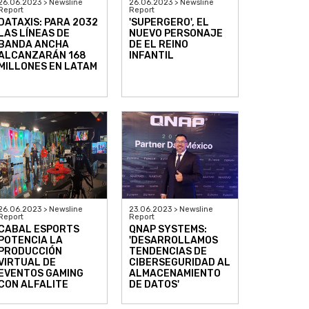
26.06.2023 > Newsline
26.06.2023 > Newsline
Report
Report
DATAXIS: PARA 2032
'SUPERGERO', EL
LAS LÍNEAS DE
NUEVO PERSONAJE
BANDA ANCHA
DE EL REINO
ALCANZARÁN 168
INFANTIL
MILLONES EN LATAM
26.06.2023 > Newsline
23.06.2023 > Newsline
Report
Report
CABAL ESPORTS
QNAP SYSTEMS:
POTENCIA LA
'DESARROLLAMOS
PRODUCCIÓN
TENDENCIAS DE
VIRTUAL DE
CIBERSEGURIDAD AL
EVENTOS GAMING
ALMACENAMIENTO
CON ALFALITE
DE DATOS'