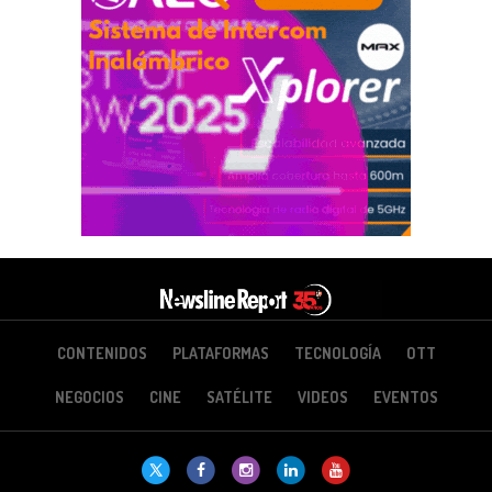
CONTENIDOS
PLATAFORMAS
TECNOLOGÍA
OTT
NEGOCIOS
CINE
SATÉLITE
VIDEOS
EVENTOS