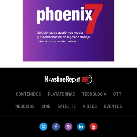
CONTENIDOS
PLATAFORMAS
TECNOLOGÍA
OTT
NEGOCIOS
CINE
SATÉLITE
VIDEOS
EVENTOS