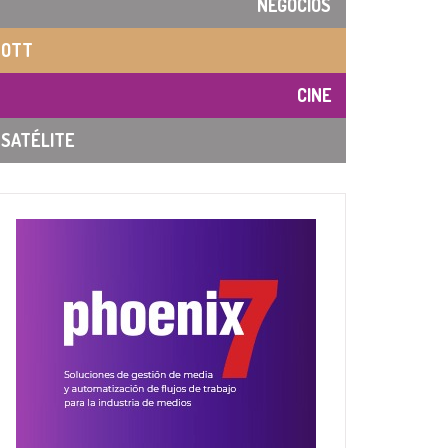
NEGOCIOS
OTT
CINE
SATÉLITE