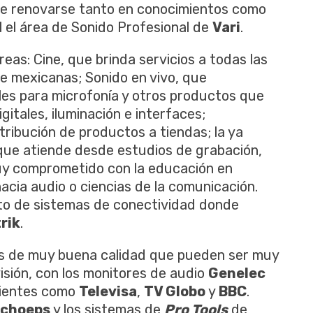
ue renovarse tanto en conocimientos como
el el área de Sonido Profesional de
Vari
.
eas: Cine, que brinda servicios a todas las
ne mexicanas; Sonido en vivo, que
les para microfonía y otros productos que
itales, iluminación e interfaces;
tribución de productos a tiendas; la ya
que atiende desde estudios de grabación,
uy comprometido con la educación en
acia audio o ciencias de la comunicación.
o de sistemas de conectividad donde
rik
.
s de muy buena calidad que pueden ser muy
isión, con los monitores de audio
Genelec
clientes como
Televisa
,
TV Globo
y
BBC
.
choeps
y los sistemas de
Pro Tools
de