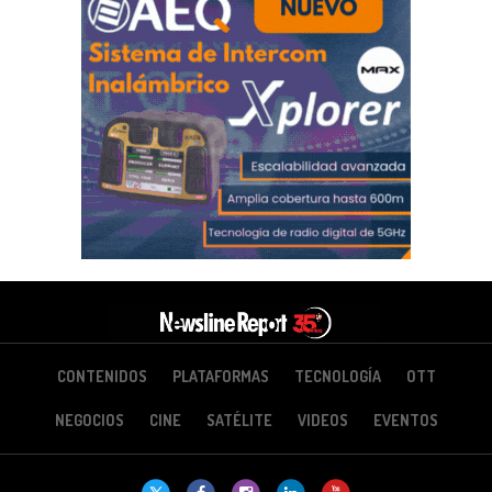
CONTENIDOS
PLATAFORMAS
TECNOLOGÍA
OTT
NEGOCIOS
CINE
SATÉLITE
VIDEOS
EVENTOS