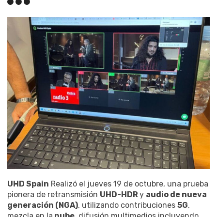
UHD Spain
Realizó el jueves 19 de octubre, una prueba
pionera de retransmisión
UHD-HDR
y
audio de nueva
generación (NGA)
, utilizando contribuciones
5G
,
mezcla en la
nube
, difusión multimedios incluyendo