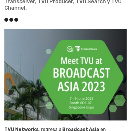
Transceiver, TVU Producer, TVU Search y TVU
Channel.
TVU Networks
, regresa a
Broadcast Asia
en