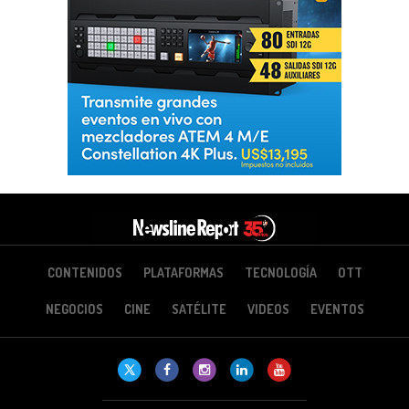
CONTENIDOS
PLATAFORMAS
TECNOLOGÍA
OTT
NEGOCIOS
CINE
SATÉLITE
VIDEOS
EVENTOS