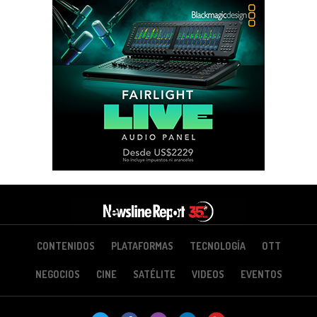
CONTENIDOS
PLATAFORMAS
TECNOLOGÍA
OTT
NEGOCIOS
CINE
SATÉLITE
VIDEOS
EVENTOS