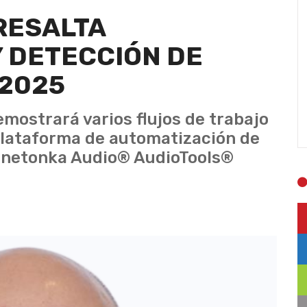
RESALTA
Y DETECCIÓN DE
C2025
emostrará varios flujos de trabajo
plataforma de automatización de
nnetonka Audio® AudioTools®