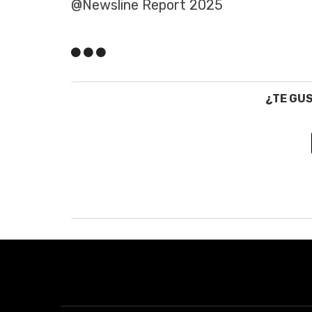
@Newsline Report 2025
¿TE GU