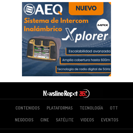
CONTENIDOS
PLATAFORMAS
TECNOLOGÍA
OTT
NEGOCIOS
CINE
SATÉLITE
VIDEOS
EVENTOS