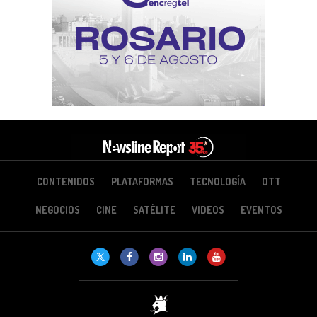
CONTENIDOS
PLATAFORMAS
TECNOLOGÍA
OTT
NEGOCIOS
CINE
SATÉLITE
VIDEOS
EVENTOS