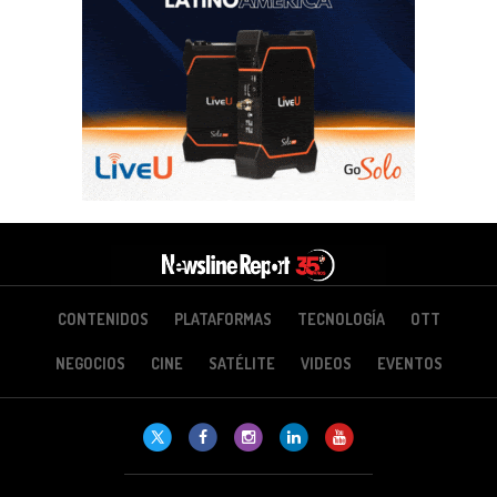
CONTENIDOS
PLATAFORMAS
TECNOLOGÍA
OTT
NEGOCIOS
CINE
SATÉLITE
VIDEOS
EVENTOS