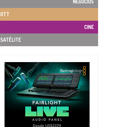
NEGOCIOS
OTT
CINE
SATÉLITE