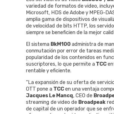
variedad de formatos de video, inclu
Microsoft, HDS de Adobe y MPEG-DASH
amplia gama de dispositivos de visuali
de velocidad de bits HTTP, los servid
siempre se beneficien de la mejor calid
El sistema
BkM100
administra de mane
conmutación por error de tareas media
popularidad de los contenidos en func
suscriptores, lo que permite a
TCC
en
rentable y eficiente.
“La expansión de su oferta de servicios
OTT pone a
TCC
en una ventaja compet
Jacques Le Mancq
, CEO de
Broadp
streaming de video de
Broadpeak
red
de capital de un operador que se enf