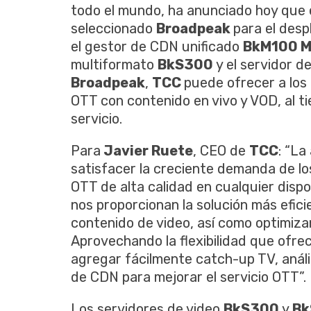
todo el mundo, ha anunciado hoy que
seleccionado
Broadpeak
para el desp
el gestor de CDN unificado
BkM100 M
multiformato
BkS300
y el servidor 
Broadpeak
,
TCC
puede ofrecer a los
OTT con contenido en vivo y VOD, al t
servicio.
Para
Javier Ruete
, CEO de
TCC
: “La
satisfacer la creciente demanda de lo
OTT de alta calidad en cualquier disp
nos proporcionan la solución más efic
contenido de video, así como optimiza
Aprovechando la flexibilidad que ofre
agregar fácilmente catch-up TV, anális
de CDN para mejorar el servicio OTT”.
Los servidores de video
BkS300
y
B