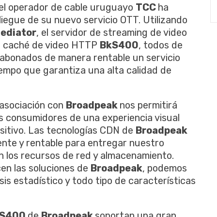
 el operador de cable uruguayo
TCC
ha
liegue de su nuevo servicio OTT. Utilizando
ediator
, el servidor de streaming de video
de caché de video HTTP
BkS400
, todos de
 abonados de manera rentable un servicio
iempo que garantiza una alta calidad de
 asociación con
Broadpeak
nos permitirá
s consumidores de una experiencia visual
ositivo. Las tecnologías CDN de
Broadpeak
iente y rentable para entregar nuestro
n los recursos de red y almacenamiento.
cen las soluciones de
Broadpeak
, podemos
is estadístico y todo tipo de características
kS400
de
Broadpeak
soportan una gran