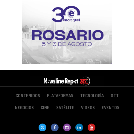
CONTENIDOS
PLATAFORMAS
TECNOLOGÍA
OTT
NEGOCIOS
CINE
SATÉLITE
VIDEOS
EVENTOS