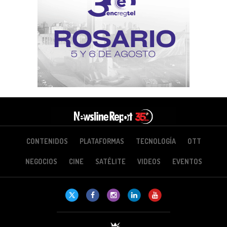
CONTENIDOS
PLATAFORMAS
TECNOLOGÍA
OTT
NEGOCIOS
CINE
SATÉLITE
VIDEOS
EVENTOS