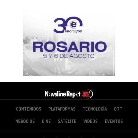
CONTENIDOS
PLATAFORMAS
TECNOLOGÍA
OTT
NEGOCIOS
CINE
SATÉLITE
VIDEOS
EVENTOS