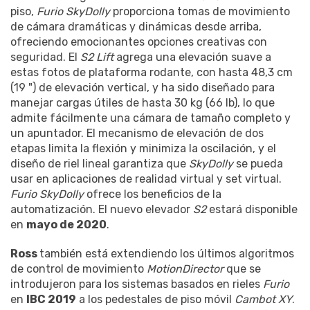
piso,
Furio SkyDolly
proporciona tomas de movimiento
de cámara dramáticas y dinámicas desde arriba,
ofreciendo emocionantes opciones creativas con
seguridad. El
S2 Lift
agrega una elevación suave a
estas fotos de plataforma rodante, con hasta 48,3 cm
(19 ") de elevación vertical, y ha sido diseñado para
manejar cargas útiles de hasta 30 kg (66 lb), lo que
admite fácilmente una cámara de tamaño completo y
un apuntador. El mecanismo de elevación de dos
etapas limita la flexión y minimiza la oscilación, y el
diseño de riel lineal garantiza que
SkyDolly
se pueda
usar en aplicaciones de realidad virtual y set virtual.
Furio SkyDolly
ofrece los beneficios de la
automatización. El nuevo elevador
S2
estará disponible
en
mayo de 2020
.
Ross
también está extendiendo los últimos algoritmos
de control de movimiento
MotionDirector
que se
introdujeron para los sistemas basados ​​en rieles
Furio
en
IBC 2019
a los pedestales de piso móvil
Cambot XY
.