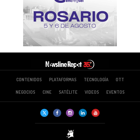
CONTENIDOS
PLATAFORMAS
TECNOLOGÍA
OTT
NEGOCIOS
CINE
SATÉLITE
VIDEOS
EVENTOS