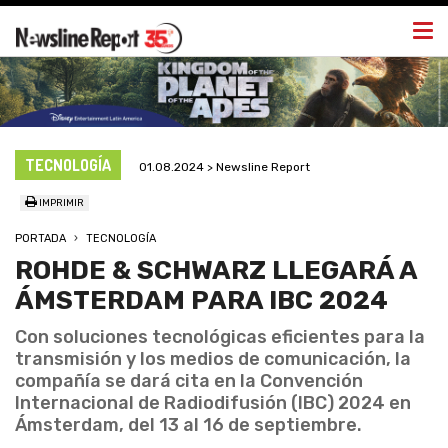
Togg
navi
TECNOLOGÍA
01.08.2024 > Newsline Report
IMPRIMIR
PORTADA
TECNOLOGÍA
ROHDE & SCHWARZ LLEGARÁ A
ÁMSTERDAM PARA IBC 2024
Con soluciones tecnológicas eficientes para la
transmisión y los medios de comunicación, la
compañía se dará cita en la Convención
Internacional de Radiodifusión (IBC) 2024 en
Ámsterdam, del 13 al 16 de septiembre.