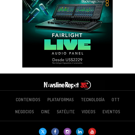
CONTENIDOS
PLATAFORMAS
TECNOLOGÍA
OTT
NEGOCIOS
CINE
SATÉLITE
VIDEOS
EVENTOS