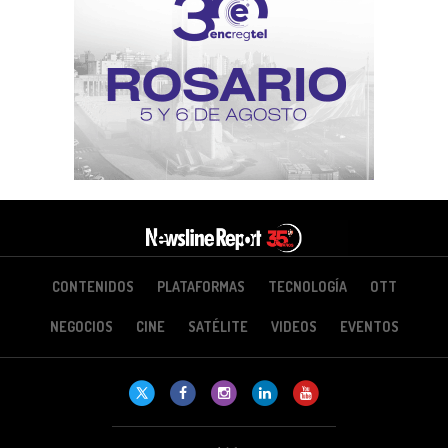
CONTENIDOS
PLATAFORMAS
TECNOLOGÍA
OTT
NEGOCIOS
CINE
SATÉLITE
VIDEOS
EVENTOS