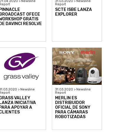
01.04.2020 > Newsline
31.03.2020 > Newsline
Report
Report
PINNACLE
SCTE ISBE LANZA
BROADCAST OFECE
EXPLORER
WORKSHOP GRATIS
DE DAVINCI RESOLVE
31.03.2020 > Newsline
31.03.2020 > Newsline
Report
Report
GRASS VALLEY
MERLIN ES
LANZA INICIATIVA
DISTRIBUIDOR
PARA APOYAR A
OFICIAL DE SONY
CLIENTES
PARA CÁMARAS
ROBOTIZADAS