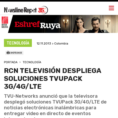
Togg
navi
TECNOLOGÍA
12.11.2013 > Colombia
IMPRIMIR
PORTADA
TECNOLOGÍA
RCN TELEVISIÓN DESPLIEGA
SOLUCIONES TVUPACK
3G/4G/LTE
TVU-Networks anunció que la televisora
desplegó soluciones TVUPack 3G/4G/LTE de
noticias electrónicas inalámbricas para
entregar video en directo de eventos