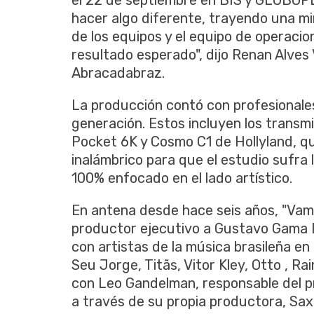
el 22 de septiembre en BIS y GLOBOPL
hacer algo diferente, trayendo una mir
de los equipos y el equipo de operaci
resultado esperado", dijo Renan Alves 
Abracadabraz.
La producción contó con profesionales
generación. Estos incluyen los trans
Pocket 6K y Cosmo C1 de Hollyland, 
inalámbrico para que el estudio sufra
100% enfocado en el lado artístico.
En antena desde hace seis años, "Vamo
productor ejecutivo a Gustavo Gama 
con artistas de la música brasileña e
Seu Jorge, Titãs, Vitor Kley, Otto , R
con Leo Gandelman, responsable del pro
a través de su propia productora, Sax