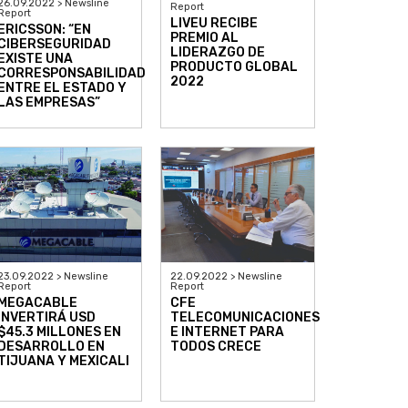
26.09.2022 > Newsline
Report
Report
LIVEU RECIBE
ERICSSON: “EN
PREMIO AL
CIBERSEGURIDAD
LIDERAZGO DE
EXISTE UNA
PRODUCTO GLOBAL
CORRESPONSABILIDAD
2022
ENTRE EL ESTADO Y
LAS EMPRESAS”
22.09.2022 > Newsline
23.09.2022 > Newsline
Report
Report
CFE
MEGACABLE
TELECOMUNICACIONES
INVERTIRÁ USD
E INTERNET PARA
$45.3 MILLONES EN
TODOS CRECE
DESARROLLO EN
TIJUANA Y MEXICALI