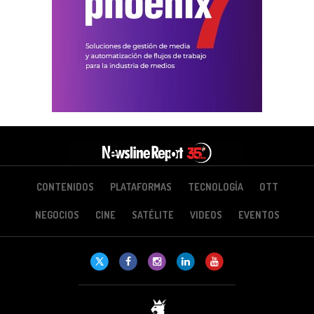
CONTENIDOS
PLATAFORMAS
TECNOLOGÍA
OTT
NEGOCIOS
CINE
SATÉLITE
VIDEOS
EVENTOS