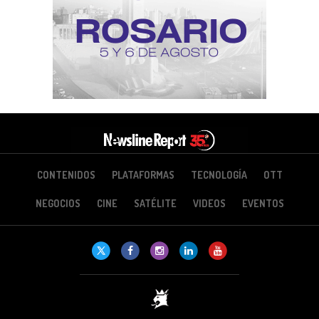
CONTENIDOS
PLATAFORMAS
TECNOLOGÍA
OTT
NEGOCIOS
CINE
SATÉLITE
VIDEOS
EVENTOS