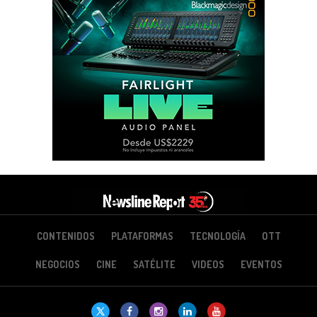
CONTENIDOS
PLATAFORMAS
TECNOLOGÍA
OTT
NEGOCIOS
CINE
SATÉLITE
VIDEOS
EVENTOS