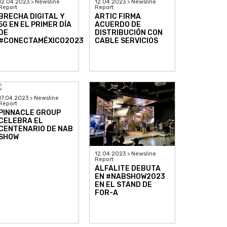
12.04.2023 > Newsline
12.04.2023 > Newsline
Report
Report
BRECHA DIGITAL Y
ARTIC FIRMA
5G EN EL PRIMER DÍA
ACUERDO DE
DE
DISTRIBUCIÓN CON
#CONECTAMÉXICO2023
CABLE SERVICIOS
17.04.2023 > Newsline
Report
PINNACLE GROUP
CELEBRA EL
CENTENARIO DE NAB
SHOW
12.04.2023 > Newsline
Report
ALFALITE DEBUTA
EN #NABSHOW2023
EN EL STAND DE
FOR-A