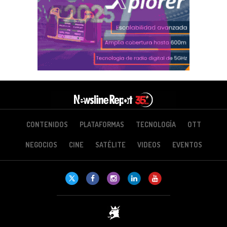
CONTENIDOS
PLATAFORMAS
TECNOLOGÍA
OTT
NEGOCIOS
CINE
SATÉLITE
VIDEOS
EVENTOS