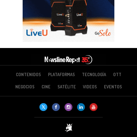
CONTENIDOS
PLATAFORMAS
TECNOLOGÍA
OTT
NEGOCIOS
CINE
SATÉLITE
VIDEOS
EVENTOS