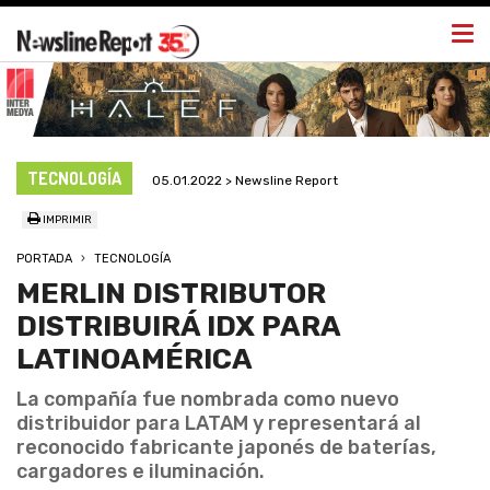
Togg
navi
TECNOLOGÍA
05.01.2022 > Newsline Report
IMPRIMIR
PORTADA
TECNOLOGÍA
MERLIN DISTRIBUTOR
DISTRIBUIRÁ IDX PARA
LATINOAMÉRICA
La compañía fue nombrada como nuevo
distribuidor para LATAM y representará al
reconocido fabricante japonés de baterías,
cargadores e iluminación.