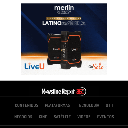
CONTENIDOS
PLATAFORMAS
TECNOLOGÍA
OTT
NEGOCIOS
CINE
SATÉLITE
VIDEOS
EVENTOS