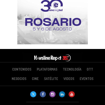
CONTENIDOS
PLATAFORMAS
TECNOLOGÍA
OTT
NEGOCIOS
CINE
SATÉLITE
VIDEOS
EVENTOS