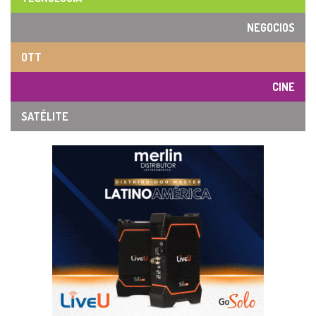
NEGOCIOS
OTT
CINE
SATÉLITE