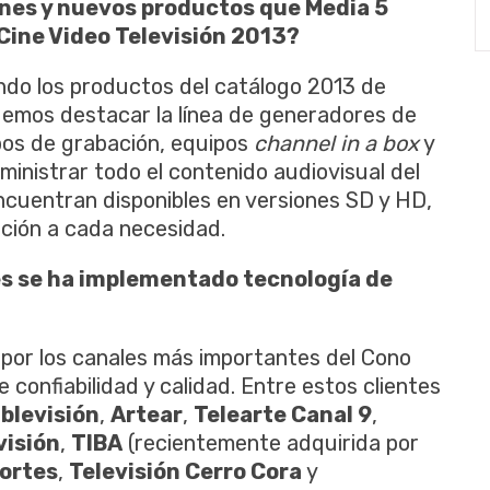
ones y nuevos productos que Media 5
Cine Video Televisión 2013?
do los productos del catálogo 2013 de
demos destacar la línea de generadores de
pos de grabación, equipos
channel in a box
y
inistrar todo el contenido audiovisual del
ncuentran disponibles en versiones SD y HD,
ución a cada necesidad.
es se ha implementado tecnología de
 por los canales más importantes del Cono
 confiabilidad y calidad. Entre estos clientes
blevisión
,
Artear
,
Telearte Canal 9
,
visión
,
TIBA
(recientemente adquirida por
ortes
,
Televisión Cerro Cora
y