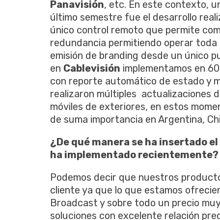
Panavisión
, etc. En este contexto, u
último semestre fue el desarrollo rea
único control remoto que permite co
redundancia permitiendo operar toda l
emisión de branding desde un único pu
en
Cablevisión
implementamos en 60 c
con reporte automático de estado y m
realizaron múltiples actualizaciones 
móviles de exteriores, en estos mome
de suma importancia en Argentina, Chil
¿De qué manera se ha insertado e
ha implementado recientemente?
Podemos decir que nuestros producto 
cliente ya que lo que estamos ofrecie
Broadcast y sobre todo un precio muy
soluciones con excelente relación prec