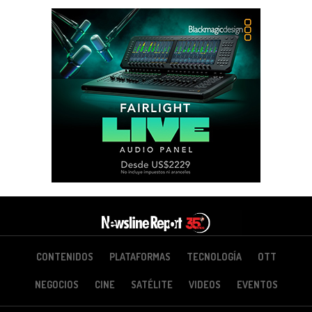
CONTENIDOS
PLATAFORMAS
TECNOLOGÍA
OTT
NEGOCIOS
CINE
SATÉLITE
VIDEOS
EVENTOS