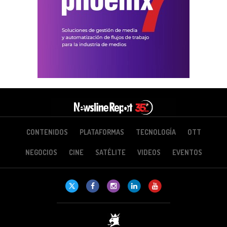
CONTENIDOS
PLATAFORMAS
TECNOLOGÍA
OTT
NEGOCIOS
CINE
SATÉLITE
VIDEOS
EVENTOS