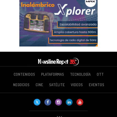
CONTENIDOS
PLATAFORMAS
TECNOLOGÍA
OTT
NEGOCIOS
CINE
SATÉLITE
VIDEOS
EVENTOS