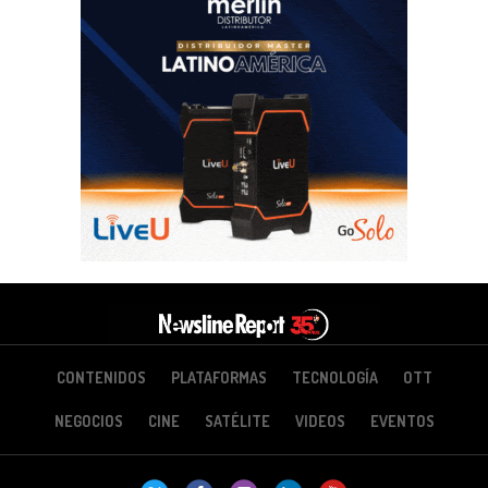
CONTENIDOS
PLATAFORMAS
TECNOLOGÍA
OTT
NEGOCIOS
CINE
SATÉLITE
VIDEOS
EVENTOS