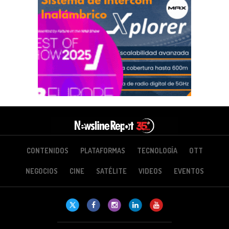
CONTENIDOS
PLATAFORMAS
TECNOLOGÍA
OTT
NEGOCIOS
CINE
SATÉLITE
VIDEOS
EVENTOS