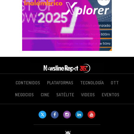
CONTENIDOS
PLATAFORMAS
TECNOLOGÍA
OTT
NEGOCIOS
CINE
SATÉLITE
VIDEOS
EVENTOS