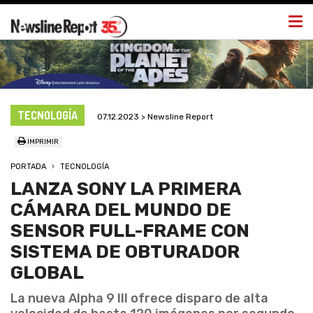
Togg
navi
TECNOLOGÍA
07.12.2023 > Newsline Report
IMPRIMIR
PORTADA
TECNOLOGÍA
LANZA SONY LA PRIMERA
CÁMARA DEL MUNDO DE
SENSOR FULL-FRAME CON
SISTEMA DE OBTURADOR
GLOBAL
La nueva Alpha 9 III ofrece disparo de alta