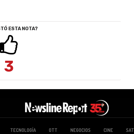
STÓ ESTA NOTA?
3
TECNOLOGÍA
OTT
NEGOCIOS
CINE
SAT